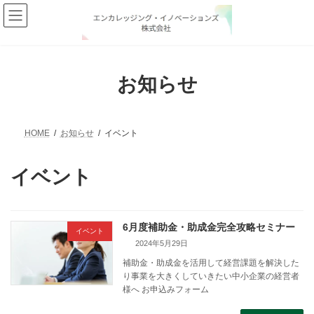
コ
ナ
ン
ビ
テ
ゲ
ン
ー
ツ
シ
へ
ョ
お知らせ
ス
ン
キ
に
ッ
移
プ
動
HOME
お知らせ
イベント
イベント
6月度補助金・助成金完全攻略セミナー
イベント
2024年5月29日
補助金・助成金を活用して経営課題を解決した
り事業を大きくしていきたい中小企業の経営者
様へ お申込みフォーム